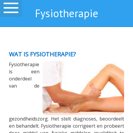
Fysiotherapie
Home
Fysiotherapie
WAT IS FYSIOTHERAPIE?
Behandelingen
Fysiotherapie
Diensten
is een
onderdeel
Over Ons
van de
Contact & Openingstijden
Language:
gezondheidszorg. Het stelt diagnoses, beoordeelt
Dutch
en behandelt. Fysiotherapie corrigeert en probeert